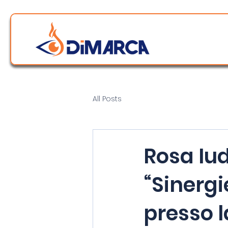
All Posts
Rosa Iu
“Sinergi
presso l