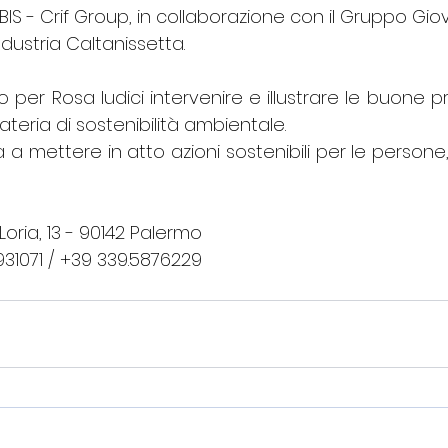
BIS - Crif Group, in collaborazione con il Gruppo Gio
ndustria Caltanissetta.
o per Rosa Iudici intervenire e illustrare le buone pr
teria di sostenibilità ambientale.
 mettere in atto azioni sostenibili per le persone, i
oria, 13 - 90142 Palermo
931071 / +39 339.5876229