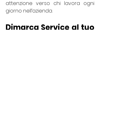
attenzione verso chi lavora ogni 
giorno nell’azienda.
Dimarca Service al tuo 
fianco per una 
ripartenza sicura
Con la nostra esperienza nella 
manutenzione, installazione e 
verifica di impianti antincendio e 
sistemi di sicurezza aziendale
, 
aiutiamo imprese e organizzazioni a 
ripartire in piena tranquillità.
Eseguiamo check completi, 
tempestivi e documentati, anche in 
ambienti complessi, capannoni 
industriali e contesti multi-sito. 
Settembre è il mese giusto per 
farlo.
 Perché la sicurezza non è un 